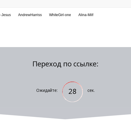
Переход по ссылке:
28
Ожидайте:
сек.